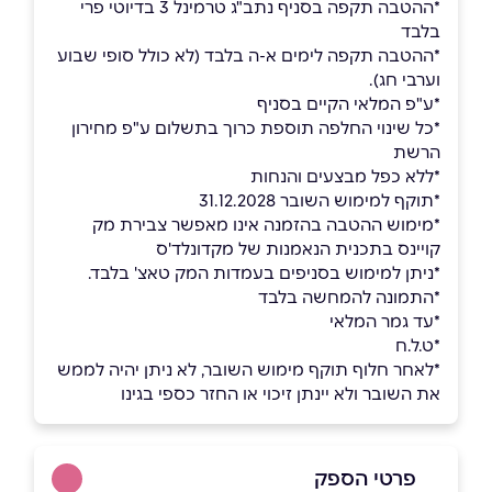
*ההטבה תקפה בסניף נתב"ג טרמינל 3 בדיוטי פרי
בלבד
*ההטבה תקפה לימים א-ה בלבד (לא כולל סופי שבוע
וערבי חג).
*ע"פ המלאי הקיים בסניף
*כל שינוי החלפה תוספת כרוך בתשלום ע"פ מחירון
הרשת
*ללא כפל מבצעים והנחות
*תוקף למימוש השובר 31.12.2028
*מימוש ההטבה בהזמנה אינו מאפשר צבירת מק
קויינס בתכנית הנאמנות של מקדונלד'ס
*ניתן למימוש בסניפים בעמדות המק טאצ' בלבד.
*התמונה להמחשה בלבד
*עד גמר המלאי
*ט.ל.ח
*לאחר חלוף תוקף מימוש השובר, לא ניתן יהיה לממש
את השובר ולא יינתן זיכוי או החזר כספי בגינו
פרטי הספק