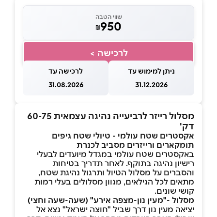
שווי הטבה
950
₪
לרכישה >
ניתן למימוש עד
לרכישה עד
31.08.2026
31.12.2026
מסלול רייזר לרביעייה נהיגה עצמאית 60-75
דק'
אקסטרים שטח עולמי - טיולי שטח גיפים
תומקארים ורייזרים מסביב לכנרת
באקסטרים שטח עולמי במגדל מיועדים לבעלי
רישיון נהיגה בתוקף. לאחר תדריך בטיחות
והסברים על מסלול הטיול ותרגול נהיגת שטח,
מתאים לכל הגילאים, מגוון מסלולים בעלי רמות
קושי שונים.
מסלול -"מעין נון-מצפה אירע" (שעה-שעה וחצי)
יציאה מעין נון דרך שביל "חוצה ישראל" נצא אל