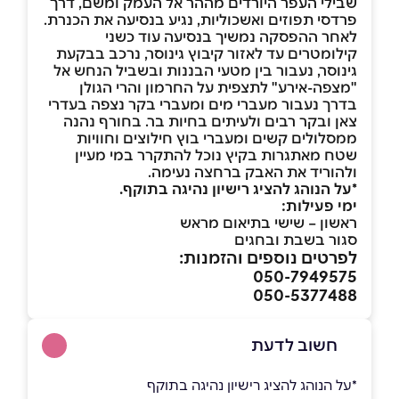
שבילי העפר היורדים מההר אל העמק ומשם, דרך
פרדסי תפוזים ואשכוליות, נגיע בנסיעה את הכנרת.
לאחר ההפסקה נמשיך בנסיעה עוד כשני
קילומטרים עד לאזור קיבוץ גינוסר, נרכב בבקעת
גינוסר, נעבור בין מטעי הבננות ובשביל הנחש אל
"מצפה-אירע" לתצפית על החרמון והרי הגולן
בדרך נעבור מעברי מים ומעברי בקר נצפה בעדרי
צאן ובקר רבים ולעיתים בחיות בר. בחורף נהנה
ממסלולים קשים ומעברי בוץ חילוצים וחוויות
שטח מאתגרות בקיץ נוכל להתקרר במי מעיין
ולהוריד את האבק ברחצה נעימה.
*על הנוהג להציג רישיון נהיגה בתוקף.
ימי פעילות:
ראשון – שישי בתיאום מראש
סגור בשבת ובחגים
לפרטים נוספים והזמנות:
050-7949575
050-5377488
חשוב לדעת
*על הנוהג להציג רישיון נהיגה בתוקף