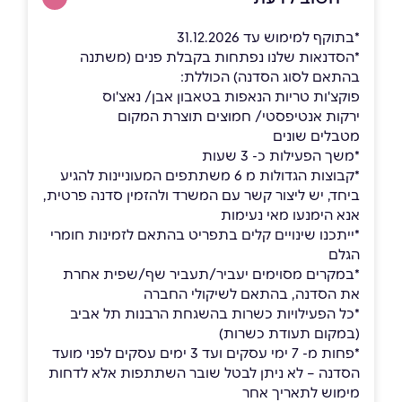
*בתוקף למימוש עד 31.12.2026
*הסדנאות שלנו נפתחות בקבלת פנים (משתנה
בהתאם לסוג הסדנה) הכוללת:
פוקצ'ות טריות הנאפות בטאבון אבן/ נאצ'וס
ירקות אנטיפסטי/ חמוצים תוצרת המקום
מטבלים שונים
*משך הפעילות כ- 3 שעות
*קבוצות הגדולות מ 6 משתתפים המעוניינות להגיע
ביחד, יש ליצור קשר עם המשרד ולהזמין סדנה פרטית,
אנא הימנעו מאי נעימות
*ייתכנו שינויים קלים בתפריט בהתאם לזמינות חומרי
הגלם
*במקרים מסוימים יעביר/תעביר שף/שפית אחרת
את הסדנה, בהתאם לשיקולי החברה
*כל הפעילויות כשרות בהשגחת הרבנות תל אביב
(במקום תעודת כשרות)
*פחות מ- 7 ימי עסקים ועד 3 ימים עסקים לפני מועד
הסדנה – לא ניתן לבטל שובר השתתפות אלא לדחות
מימוש לתאריך אחר