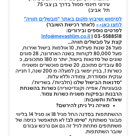
עירוני חינמי ממול בדרך בן צבי 75
תל אביב)
למימוש ושיבוץ מקום באתר "מבשלים חוויה"
לחצו כאן>>
(לאחר רכישת השובר)
לפרטים נוספים ובירורים:
Info@mevashlim.co.il
03-5588518 |
קצת על מבשלים חוויה...
מעל 26 שנות פעילות, 10 אולמות בישול ואירוח,
מעל 80,000 לקוחות בשנה האחרונה, 28 סוגים
שונים של סדנאות בישול, יותר מ 180 מתכונים, כ
80 עובדים מתוכם, 20 שפים מוכשרים ומשגיח
כשרות 1, בניין יפואי בן למעלה מ 200 שנה, 1 חנייה
ענקית ומסודרת, צמודה וללא עלות.
*סדנאות הבישול שלנו
(חלביות/ בשריות/
טבעוניות/ אפייה וקונדיטוריה)
כשרות בהשגחת
הרבנות ובפיקוח משגיח כשרות צמוד
.
שאלות ותשובות
:
מאיזה גיל ניתן להירשם?
ההשתתפות בסדנה החל מגיל 18 או מגיל 14 בליווי
מבוגר משתתף.
*שימו לב!
לא תתאפשר כניסה של
משתתפים מתחת לגיל זה גם אם נרכש עבורם
שובר השתתפות.