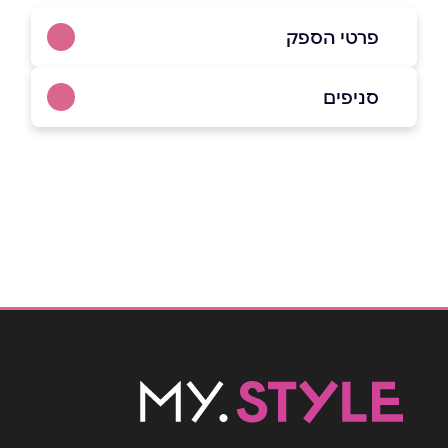
פרטי הספק
03-5588518
סניפים
באתר
בפייסבוק
באינסטגרם
תל אביב יפו
דרך בן צבי 78
03-5588518
שם מלא
*
טלפון
*
אימייל
*
נושא
*