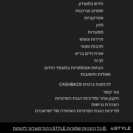
אנא חזרו אלי בקשר ל...
חדש במועדון
שופינג וצרכנות
הודעה
*
אטרקציות
מזון
מסעדות
תיירות ונופש
תרבות ופנאי
אורח חיים בריא
לבית
שליחה
הנחות אוטומטיות במעמד החיוב
שאלות ותשובות
להזמנת כרטיס CASHBACK
צור קשר
תקנון אתר ומדיניות הגנת הפרטיות
הצהרת נגישות
מדיניות הגנת הפרטיות האחודה של ישראכרט
© כל הזכויות שמורות STYLE ניהול מועדוני לקוחות