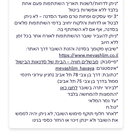
*ניתן לדחות/לשנות תאריך השתתפות פעם אחת
בלבד ללא אפשרות ביטול
*3 ימי עסקים ופחות טרם מועד הסדנה – לא ניתן
לבטל או לדחות והלקוח יחויב בדמי השתתפות מלאים
בסדנה, אף אם לא השתתף בה
*ניתן להעביר שובר ההשתתפות לאורח אחר בכל זמן
ללא חיוב
*שיבוץ מקומך בסדנה והזנת השובר דרך האתר:
https://www.mevashlim.co.il
*פייסבוק:
מבשלים חוויה – הבית של סדנאות הבישול
*אינסטגרם:
mevashlim_havaya
*כתובת: דרך בן צבי 78 תל אביב (חניון עירוני חינמי
ממול בדרך בן צבי 75 תל אביב)
*לבירור יתרה בשובר
לחצו כאן
*התמונות להמחשה בלבד
*עד גמר המלאי
*ט.ל.ח
*לאחר חלוף תוקף מימוש השובר, לא ניתן יהיה לממש
את השובר ולא יינתן זיכוי או החזר כספי בגינו