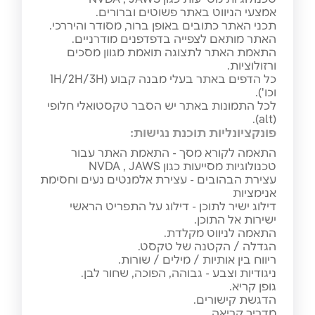
אמצעי הניווט באתר פשוטים וברורים.
תכני האתר כתובים באופן ברור, מסודר והיררכי.
האתר מותאם לצפייה בדפדפנים מודרניים.
התאמת האתר לתצוגה תואמת מגוון מסכים
ורזולוציות.
כל הדפים באתר בעלי מבנה קבוע (1H/2H/3H
וכו').
לכל התמונות באתר יש הסבר טקסטואלי חלופי
(alt).
פונקציונליות תוכנת נגישות:
התאמה לקורא מסך - התאמת האתר עבור
טכנולוגיות מסייעות כגון NVDA , JAWS
עצירת הבהובים - עצירת אלמנטים נעים וחסימת
אנימציות
דילוג ישיר לתוכן - דילוג על התפריט הראשי
ישירות אל התוכן.
התאמה לניווט מקלדת.
הגדלה / הקטנה של טקסט.
ריווח בין אותיות / מילים / שורות.
ניגודיות וצבע - גבוהה, הפוכה, שחור לבן.
גופן קריא.
הדגשת קישורים.
מדריך קריאה.