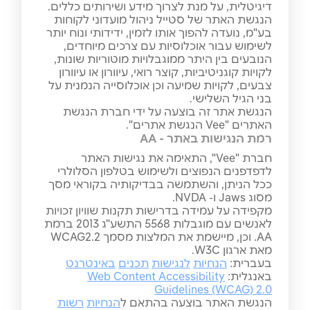
דיגיטלית, על מנת לצרוך מידע ושירותים כללים.
הנגשת האתר של סטייל ניהול מועדוני לקוחות
בע"מ, נועדה להפוך אותו לזמין, ידידותי ונוח יותר
לשימוש עבור אוכלוסיות עם צרכים מיוחדים,
הנובעים בין היתר ממוגבלויות מוטוריות שונות,
לקויות קוגניטיביות, קוצר רואי, עיוורון או עיוורון
צבעים, לקויות שמיעה וכן אוכלוסייה הנמנית על
בני הגיל השלישי.
הנגשת אתר זה בוצעה על ידי חברת הנגשת
האתרים "Vee הנגשת אתרים".
רמת הנגישות באתר - AA
חברת "Vee", התאימה את נגישות האתר
לדפדפנים הנפוצים ולשימוש בטלפון הסלולרי
ככל הניתן, והשתמשה בבדיקותיה בקוראי מסך
מסוג Jaws ו- NVDA.
מקפידה על עמידה בדרישות תקנות שוויון זכויות
לאנשים עם מוגבלות 5568 התשע"ג 2013 ברמת
AA. וכן, מיישמת את המלצות מסמך WCAG2.2
מאת ארגון W3C.
בעברית:
הנחיות
לנגישות
תכנים
באינטרנט
באנגלית:
Web Content Accessibility
Guidelines (WCAG) 2.0
הנגשת האתר בוצעה בהתאם ל
הנחיות
רשות