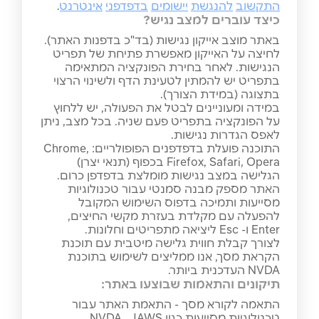
התקשוב
להנגשת
יישומים
בדפדפני
אינטרנט
.
כיצד עוברים למצב נגיש?
באתר מוצב אייקון נגישות (בד"כ בדפנות האתר).
לחיצה על האייקון מאפשרת פתיחת של תפריט
הנגישות. לאחר בחירת הפונקציה המתאימה
בתפריט יש להמתין לטעינת הדף ולשינוי הרצוי
בתצוגה (במידת הצורך).
במידה ומעוניינים לבטל את הפעולה, יש ללחוץ
על הפונקציה בתפריט פעם שניה. בכל מצב, ניתן
לאפס הגדרות נגישות.
התוכנה פועלת בדפדפנים הפופולריים: Chrome,
Firefox, Safari, Opera בכפוף (תנאי יצרן)
הגלישה במצב נגישות מומלצת בדפדפן כרום.
האתר מספק מבנה סמנטי עבור טכנולוגיות
מסייעות ותמיכה בדפוס השימוש המקובל
להפעלה עם מקלדת בעזרת מקשי החיצים,
Enter ו- Esc ליציאה מתפריטים וחלונות.
לצורך קבלת חווית גלישה מיטבית עם תוכנת
הקראת מסך, אנו ממליצים לשימוש בתוכנת
NVDA העדכנית ביותר.
תיקונים והתאמות שבוצעו באתר:
התאמה לקורא מסך - התאמת האתר עבור
טכנולוגיות מסייעות כגון NVDA , JAWS