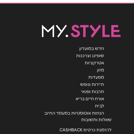
טלפון
*
אימייל
*
חדש במועדון
נושא
*
שופינג וצרכנות
אטרקציות
אנא חזרו אלי בקשר ל...
מזון
מסעדות
הודעה
*
תיירות ונופש
תרבות ופנאי
אורח חיים בריא
לבית
הנחות אוטומטיות במעמד החיוב
שאלות ותשובות
שליחה
להזמנת כרטיס CASHBACK