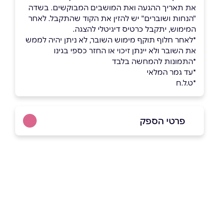
את תאריך ההגעה ואת המושבים המבוקשים. בשדה
"הנחות ושוברים" יש להזין את הקוד שהתקבל. לאחר
המימוש, יתקבל כרטיס דיגיטלי להצגה.
*לאחר חלוף תוקף מימוש השובר, לא ניתן יהיה לממש
את השובר ולא יינתן זיכוי או החזר כספי בגינו
*התמונות להמחשה בלבד
*עד גמר המלאי
*ט.ל.ח
פרטי הספק
03-7598899
באתר
בפייסבוק
שם מלא
*